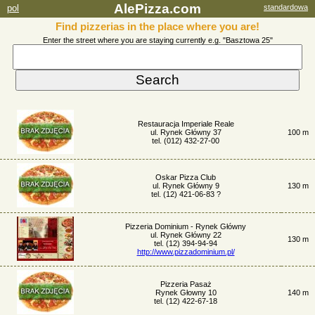
AlePizza.com
pol
standardowa
Find pizzerias in the place where you are!
Enter the street where you are staying currently e.g. "Basztowa 25"
Restauracja Imperiale Reale
ul. Rynek Główny 37
100 m
tel. (012) 432-27-00
Oskar Pizza Club
ul. Rynek Główny 9
130 m
tel. (12) 421-06-83 ?
Pizzeria Dominium - Rynek Główny
ul. Rynek Główny 22
130 m
tel. (12) 394-94-94
http://www.pizzadominium.pl/
Pizzeria Pasaż
Rynek Głowny 10
140 m
tel. (12) 422-67-18