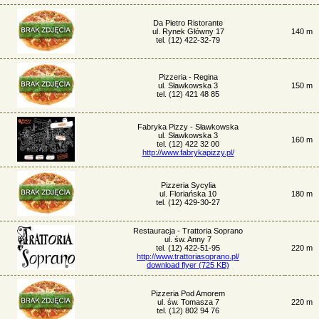
Da Pietro Ristorante
ul. Rynek Główny 17
140 m
tel. (12) 422-32-79
Pizzeria - Regina
ul. Sławkowska 3
150 m
tel. (12) 421 48 85
Fabryka Pizzy - Sławkowska
ul. Sławkowska 3
160 m
tel. (12) 422 32 00
http://www.fabrykapizzy.pl/
Pizzeria Sycylia
ul. Floriańska 10
180 m
tel. (12) 429-30-27
Restauracja - Trattoria Soprano
ul. św. Anny 7
tel. (12) 422-51-95
220 m
http://www.trattoriasoprano.pl/
download flyer (725 KB)
Pizzeria Pod Amorem
ul. św. Tomasza 7
220 m
tel. (12) 802 94 76