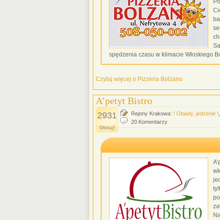
Po
Ci
ba
se
ch
Sa
spędzenia czasu w klimacie Włoskiego Bo
Czytaj więcej o Pizzeria Bolzano
A’petyt Bistro
2931
Rejony Krakowa:
! Obiady, jedzenie !
20 Komentarzy
Głosuj!
A’
wł
je
ty
po
za
Na