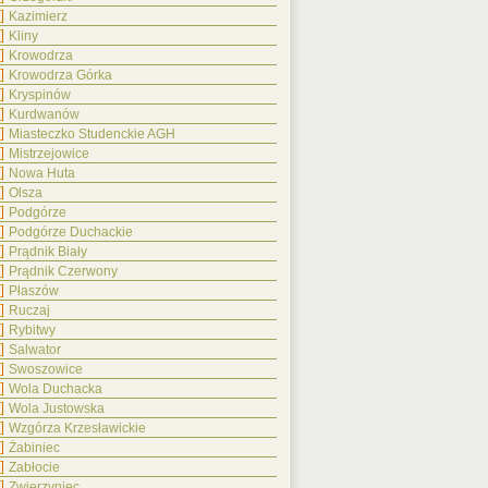
Kazimierz
Kliny
Krowodrza
Krowodrza Górka
Kryspinów
Kurdwanów
Miasteczko Studenckie AGH
Mistrzejowice
Nowa Huta
Olsza
Podgórze
Podgórze Duchackie
Prądnik Biały
Prądnik Czerwony
Płaszów
Ruczaj
Rybitwy
Salwator
Swoszowice
Wola Duchacka
Wola Justowska
Wzgórza Krzesławickie
Żabiniec
Zabłocie
Zwierzyniec