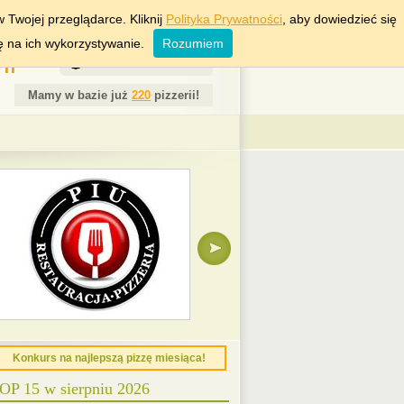
RSZAWA
WROCŁAW
 Twojej przeglądarce. Kliknij
Polityka Prywatności
, aby dowiedzieć się
ę na ich wykorzystywanie.
Rozumiem
ii
7 Sierpień 2026
Mamy w bazie już
220
pizzerii!
 Toro
Konkurs na najlepszą pizzę miesiąca!
OP 15 w sierpniu 2026
04
Rejony Krakowa:
! Obiady, jedzenie !
,
Bieżanów-Prokocim
,
Kurdwanów
,
Wola Duc