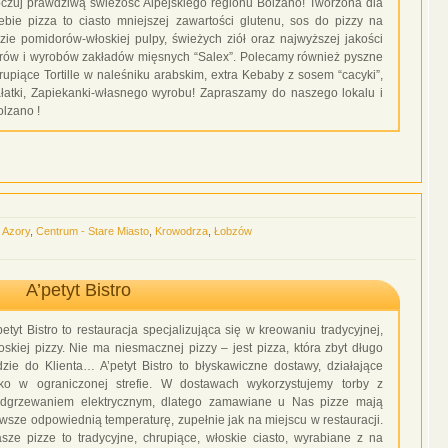
czuj prawdziwą świeżość Alpejskiego regionu Bolzano! Tworzona dla
ebie pizza to ciasto mniejszej zawartości glutenu, sos do pizzy na
zie pomidorów-włoskiej pulpy, świeżych ziół oraz najwyższej jakości
rów i wyrobów zakładów mięsnych “Salex”. Polecamy również pyszne
rupiące Tortille w naleśniku arabskim, extra Kebaby z sosem “cacyki”,
łatki, Zapiekanki-własnego wyrobu! Zapraszamy do naszego lokalu i
lzano !
,
Azory
,
Centrum - Stare Miasto
,
Krowodrza
,
Łobzów
A’petyt Bistro
petyt Bistro to restauracja specjalizująca się w kreowaniu tradycyjnej,
oskiej pizzy. Nie ma niesmacznej pizzy – jest pizza, która zbyt długo
dzie do Klienta… A’petyt Bistro to błyskawiczne dostawy, działające
lko w ograniczonej strefie. W dostawach wykorzystujemy torby z
dgrzewaniem elektrycznym, dlatego zamawiane u Nas pizze mają
wsze odpowiednią temperaturę, zupełnie jak na miejscu w restauracji.
sze pizze to tradycyjne, chrupiące, włoskie ciasto, wyrabiane z na