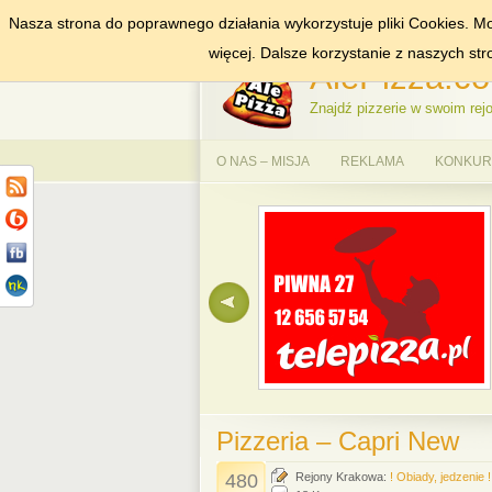
Nasza strona do poprawnego działania wykorzystuje pliki Cookies. Mo
DODAJ NAS DO ULUBIONYCH
ZNAJDŹ
więcej. Dalsze korzystanie z naszych st
AlePizza.co
Znajdź pizzerie w swoim rejo
O NAS – MISJA
REKLAMA
KONKURS
Pizzeria – Capri New
480
Rejony Krakowa:
! Obiady, jedzenie !