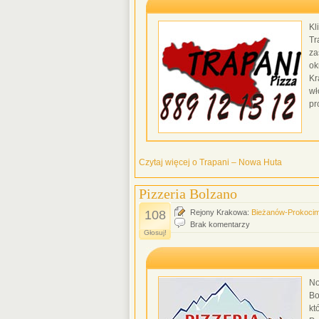
Kl
Tr
za
ok
Kr
wł
pr
Czytaj więcej o Trapani – Nowa Huta
Pizzeria Bolzano
108
Rejony Krakowa:
Bieżanów-Prokoci
Brak komentarzy
Głosuj!
No
Bo
kt