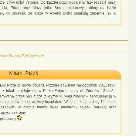
zie oliwy extra vergine. Do każdej pizzy dodajemy trzy rodzaje sera:
uda, Edam oraz Mozzarella. Sos pomidorowy robimy na bazie
o, co sprawia, że pizze w A’petyt Bistro smakują zupełnie jak w
órze
,
Ruczaj
,
Wola Duchacka
Miami Pizza
ami Pizza to nowo otwarta Pizzeria powstała na początku 2011 roku.
sz lokal znajduje się w Borku Fałęckim przy ul. Zdunów 18b/lu5 .
erowana przez nas pizza to wyrób w pełni własny – serwujemy ją w
kalu, jak również dowozimy bezpłatnie. W lokalu znajduje się 16 miejsc
edzących. W ofercie mamy także makarony sałatki, burgery oraz
zepyszne kremy.
praszamy