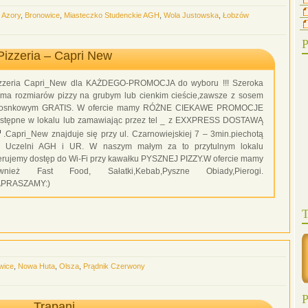
,
Azory
,
Bronowice
,
Miasteczko Studenckie AGH
,
Wola Justowska
,
Łobzów
P
Pizzeria – Capri New
zzeria Capri_New dla KAŻDEGO-PROMOCJA do wyboru !!! Szeroka
ma rozmiarów pizzy na grubym lub cienkim cieście,zawsze z sosem
zosnkowym GRATIS. W ofercie mamy RÓŻNE CIEKAWE PROMOCJE
stępne w lokalu lub zamawiając przez tel _ z EXXPRESS DOSTAWĄ
.Capri_New znajduje się przy ul. Czarnowiejskiej 7 – 3min.piechotą
 Uczelni AGH i UR. W naszym małym za to przytulnym lokalu
erujemy dostęp do Wi-Fi przy kawałku PYSZNEJ PIZZY.W ofercie mamy
ównież Fast Food, Sałatki,Kebab,Pyszne Obiady,Pierogi.
APRASZAMY:)
T
wice
,
Nowa Huta
,
Olsza
,
Prądnik Czerwony
P
Trapani