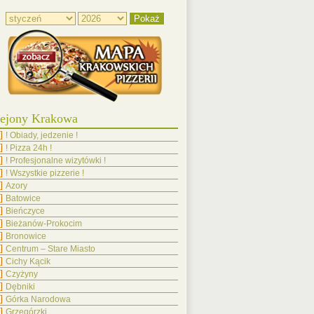
10 Komentarzy
suj!
El Toro
* Nasza pizza przygotowywana jest we
najlepszych włoskich pizzeriach w N
posiadają wieloletnie doświadczenie zd
Makarony w stylu włoskim, przygoto
większości sprowadzanych z Włoch. * 
ejony Krakowa
własnych przepisów. U nas mogą Pa
! Obiady, jedzenie !
nowojorskich węzełków czosnkowych
! Pizza 24h !
przepysznego calzone tak rzadko spotyk
! Profesjonalne wizytówki !
Zapraszamy na dobre jedzenie w przystępn
! Wszystkie pizzerie !
Azory
aj więcej o El Toro
Batowice
Bieńczyce
Bieżanów-Prokocim
Bronowice
Centrum – Stare Miasto
Cichy Kącik
Czyżyny
Dębniki
Górka Narodowa
Grzegórzki