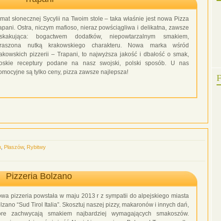
imat słonecznej Sycylii na Twoim stole – taka właśnie jest nowa Pizza
apani. Ostra, niczym mafioso, nieraz powściągliwa i delikatna, zawsze
skakująca: bogactwem dodatków, niepowtarzalnym smakiem,
raszona nutką krakowskiego charakteru. Nowa marka wśród
akowskich pizzerii – Trapani, to najwyższa jakość i dbałość o smak,
oskie receptury podane na nasz swojski, polski sposób. U nas
omocyjne są tylko ceny, pizza zawsze najlepsza!
F
m
,
Płaszów
,
Rybitwy
Pizzeria Bolzano
wa pizzeria powstała w maju 2013 r z sympatii do alpejskiego miasta
lzano “Sud Tirol Italia”. Skosztuj naszej pizzy, makaronów i innych dań,
óre zachwycają smakiem najbardziej wymagających smakoszów.