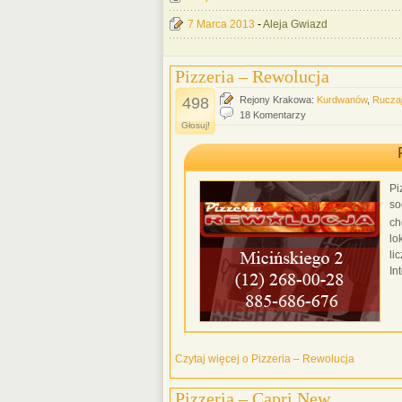
7 Marca 2013
-
Aleja Gwiazd
Pizzeria – Rewolucja
498
Rejony Krakowa:
Kurdwanów
,
Rucza
18 Komentarzy
Głosuj!
Pi
so
ch
lo
li
In
Czytaj więcej o Pizzeria – Rewolucja
Pizzeria – Capri New