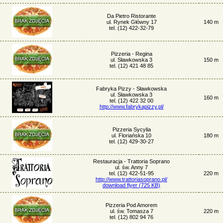
Da Pietro Ristorante
ul. Rynek Główny 17
140 m
tel. (12) 422-32-79
Pizzeria - Regina
ul. Sławkowska 3
150 m
tel. (12) 421 48 85
Fabryka Pizzy - Sławkowska
ul. Sławkowska 3
160 m
tel. (12) 422 32 00
http://www.fabrykapizzy.pl/
Pizzeria Sycylia
ul. Floriańska 10
180 m
tel. (12) 429-30-27
Restauracja - Trattoria Soprano
ul. św. Anny 7
tel. (12) 422-51-95
220 m
http://www.trattoriasoprano.pl/
download flyer (725 KB)
Pizzeria Pod Amorem
ul. św. Tomasza 7
220 m
tel. (12) 802 94 76