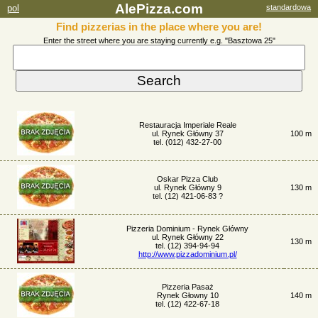
AlePizza.com
pol
standardowa
Find pizzerias in the place where you are!
Enter the street where you are staying currently e.g. "Basztowa 25"
Restauracja Imperiale Reale
ul. Rynek Główny 37
100 m
tel. (012) 432-27-00
Oskar Pizza Club
ul. Rynek Główny 9
130 m
tel. (12) 421-06-83 ?
Pizzeria Dominium - Rynek Główny
ul. Rynek Główny 22
130 m
tel. (12) 394-94-94
http://www.pizzadominium.pl/
Pizzeria Pasaż
Rynek Głowny 10
140 m
tel. (12) 422-67-18