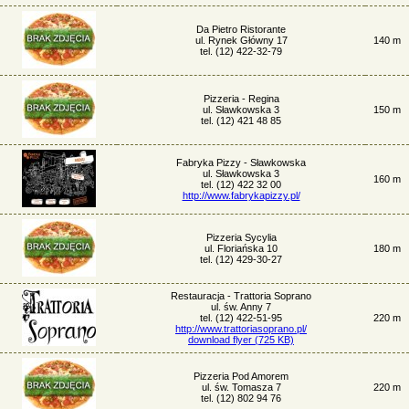
Da Pietro Ristorante
ul. Rynek Główny 17
140 m
tel. (12) 422-32-79
Pizzeria - Regina
ul. Sławkowska 3
150 m
tel. (12) 421 48 85
Fabryka Pizzy - Sławkowska
ul. Sławkowska 3
160 m
tel. (12) 422 32 00
http://www.fabrykapizzy.pl/
Pizzeria Sycylia
ul. Floriańska 10
180 m
tel. (12) 429-30-27
Restauracja - Trattoria Soprano
ul. św. Anny 7
tel. (12) 422-51-95
220 m
http://www.trattoriasoprano.pl/
download flyer (725 KB)
Pizzeria Pod Amorem
ul. św. Tomasza 7
220 m
tel. (12) 802 94 76