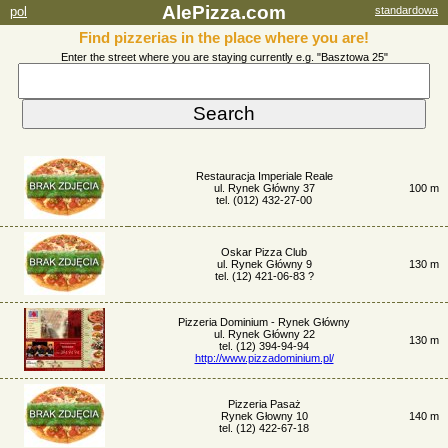
AlePizza.com
pol
standardowa
Find pizzerias in the place where you are!
Enter the street where you are staying currently e.g. "Basztowa 25"
Restauracja Imperiale Reale
ul. Rynek Główny 37
100 m
tel. (012) 432-27-00
Oskar Pizza Club
ul. Rynek Główny 9
130 m
tel. (12) 421-06-83 ?
Pizzeria Dominium - Rynek Główny
ul. Rynek Główny 22
130 m
tel. (12) 394-94-94
http://www.pizzadominium.pl/
Pizzeria Pasaż
Rynek Głowny 10
140 m
tel. (12) 422-67-18