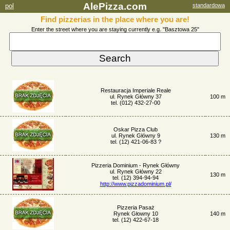
AlePizza.com
pol
standardowa
Find pizzerias in the place where you are!
Enter the street where you are staying currently e.g. "Basztowa 25"
Restauracja Imperiale Reale
ul. Rynek Główny 37
100 m
tel. (012) 432-27-00
Oskar Pizza Club
ul. Rynek Główny 9
130 m
tel. (12) 421-06-83 ?
Pizzeria Dominium - Rynek Główny
ul. Rynek Główny 22
130 m
tel. (12) 394-94-94
http://www.pizzadominium.pl/
Pizzeria Pasaż
Rynek Głowny 10
140 m
tel. (12) 422-67-18