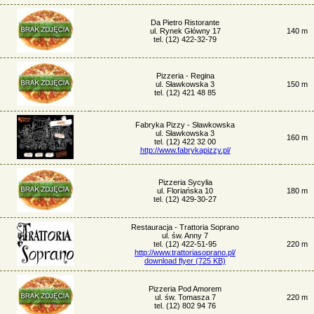
Da Pietro Ristorante
ul. Rynek Główny 17
140 m
tel. (12) 422-32-79
Pizzeria - Regina
ul. Sławkowska 3
150 m
tel. (12) 421 48 85
Fabryka Pizzy - Sławkowska
ul. Sławkowska 3
160 m
tel. (12) 422 32 00
http://www.fabrykapizzy.pl/
Pizzeria Sycylia
ul. Floriańska 10
180 m
tel. (12) 429-30-27
Restauracja - Trattoria Soprano
ul. św. Anny 7
tel. (12) 422-51-95
220 m
http://www.trattoriasoprano.pl/
download flyer (725 KB)
Pizzeria Pod Amorem
ul. św. Tomasza 7
220 m
tel. (12) 802 94 76