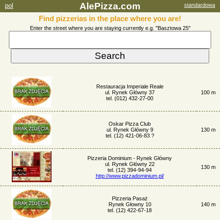
AlePizza.com
pol
standardowa
Find pizzerias in the place where you are!
Enter the street where you are staying currently e.g. "Basztowa 25"
Restauracja Imperiale Reale
ul. Rynek Główny 37
100 m
tel. (012) 432-27-00
Oskar Pizza Club
ul. Rynek Główny 9
130 m
tel. (12) 421-06-83 ?
Pizzeria Dominium - Rynek Główny
ul. Rynek Główny 22
130 m
tel. (12) 394-94-94
http://www.pizzadominium.pl/
Pizzeria Pasaż
Rynek Głowny 10
140 m
tel. (12) 422-67-18