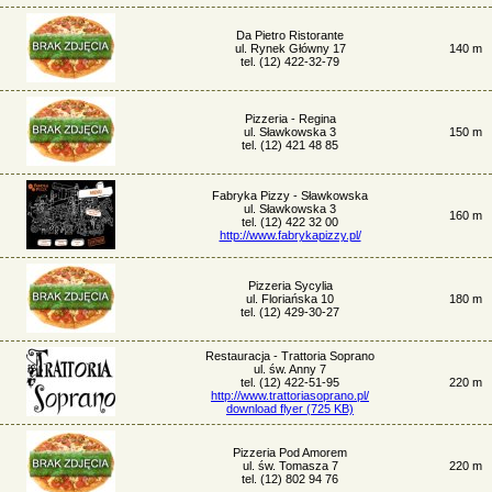
Da Pietro Ristorante
ul. Rynek Główny 17
140 m
tel. (12) 422-32-79
Pizzeria - Regina
ul. Sławkowska 3
150 m
tel. (12) 421 48 85
Fabryka Pizzy - Sławkowska
ul. Sławkowska 3
160 m
tel. (12) 422 32 00
http://www.fabrykapizzy.pl/
Pizzeria Sycylia
ul. Floriańska 10
180 m
tel. (12) 429-30-27
Restauracja - Trattoria Soprano
ul. św. Anny 7
tel. (12) 422-51-95
220 m
http://www.trattoriasoprano.pl/
download flyer (725 KB)
Pizzeria Pod Amorem
ul. św. Tomasza 7
220 m
tel. (12) 802 94 76