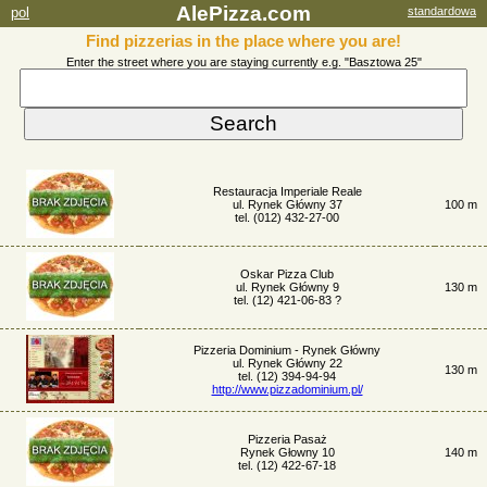
AlePizza.com
pol
standardowa
Find pizzerias in the place where you are!
Enter the street where you are staying currently e.g. "Basztowa 25"
Restauracja Imperiale Reale
ul. Rynek Główny 37
100 m
tel. (012) 432-27-00
Oskar Pizza Club
ul. Rynek Główny 9
130 m
tel. (12) 421-06-83 ?
Pizzeria Dominium - Rynek Główny
ul. Rynek Główny 22
130 m
tel. (12) 394-94-94
http://www.pizzadominium.pl/
Pizzeria Pasaż
Rynek Głowny 10
140 m
tel. (12) 422-67-18