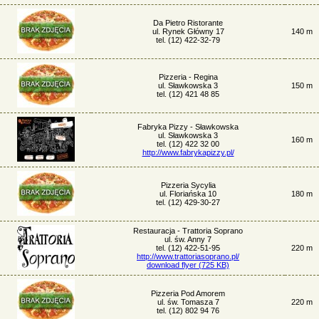
Da Pietro Ristorante
ul. Rynek Główny 17
140 m
tel. (12) 422-32-79
Pizzeria - Regina
ul. Sławkowska 3
150 m
tel. (12) 421 48 85
Fabryka Pizzy - Sławkowska
ul. Sławkowska 3
160 m
tel. (12) 422 32 00
http://www.fabrykapizzy.pl/
Pizzeria Sycylia
ul. Floriańska 10
180 m
tel. (12) 429-30-27
Restauracja - Trattoria Soprano
ul. św. Anny 7
tel. (12) 422-51-95
220 m
http://www.trattoriasoprano.pl/
download flyer (725 KB)
Pizzeria Pod Amorem
ul. św. Tomasza 7
220 m
tel. (12) 802 94 76