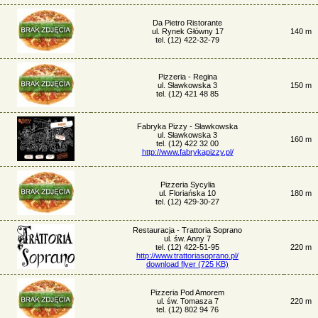
Da Pietro Ristorante
ul. Rynek Główny 17
140 m
tel. (12) 422-32-79
Pizzeria - Regina
ul. Sławkowska 3
150 m
tel. (12) 421 48 85
Fabryka Pizzy - Sławkowska
ul. Sławkowska 3
160 m
tel. (12) 422 32 00
http://www.fabrykapizzy.pl/
Pizzeria Sycylia
ul. Floriańska 10
180 m
tel. (12) 429-30-27
Restauracja - Trattoria Soprano
ul. św. Anny 7
tel. (12) 422-51-95
220 m
http://www.trattoriasoprano.pl/
download flyer (725 KB)
Pizzeria Pod Amorem
ul. św. Tomasza 7
220 m
tel. (12) 802 94 76