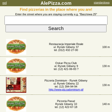
AlePizza.com
pol
standardowa
Find pizzerias in the place where you are!
Enter the street where you are staying currently e.g. "Basztowa 25"
Restauracja Imperiale Reale
ul. Rynek Główny 37
100 m
tel. (012) 432-27-00
Oskar Pizza Club
ul. Rynek Główny 9
130 m
tel. (12) 421-06-83 ?
Pizzeria Dominium - Rynek Główny
ul. Rynek Główny 22
130 m
tel. (12) 394-94-94
http://www.pizzadominium.pl/
Pizzeria Pasaż
Rynek Głowny 10
140 m
tel. (12) 422-67-18