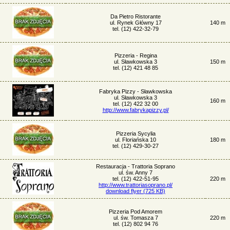
Da Pietro Ristorante
ul. Rynek Główny 17
140 m
tel. (12) 422-32-79
Pizzeria - Regina
ul. Sławkowska 3
150 m
tel. (12) 421 48 85
Fabryka Pizzy - Sławkowska
ul. Sławkowska 3
160 m
tel. (12) 422 32 00
http://www.fabrykapizzy.pl/
Pizzeria Sycylia
ul. Floriańska 10
180 m
tel. (12) 429-30-27
Restauracja - Trattoria Soprano
ul. św. Anny 7
tel. (12) 422-51-95
220 m
http://www.trattoriasoprano.pl/
download flyer (725 KB)
Pizzeria Pod Amorem
ul. św. Tomasza 7
220 m
tel. (12) 802 94 76