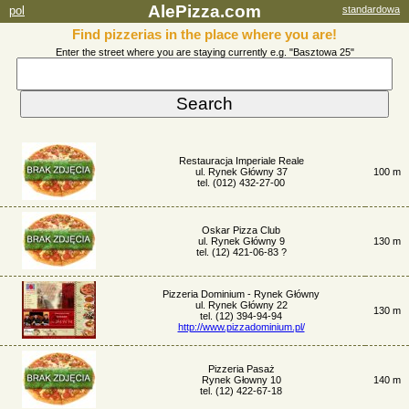
AlePizza.com
pol
standardowa
Find pizzerias in the place where you are!
Enter the street where you are staying currently e.g. "Basztowa 25"
Restauracja Imperiale Reale
ul. Rynek Główny 37
100 m
tel. (012) 432-27-00
Oskar Pizza Club
ul. Rynek Główny 9
130 m
tel. (12) 421-06-83 ?
Pizzeria Dominium - Rynek Główny
ul. Rynek Główny 22
130 m
tel. (12) 394-94-94
http://www.pizzadominium.pl/
Pizzeria Pasaż
Rynek Głowny 10
140 m
tel. (12) 422-67-18