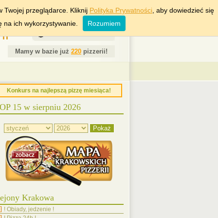
RSZAWA
WROCŁAW
 Twojej przeglądarce. Kliknij
Polityka Prywatności
, aby dowiedzieć się
ę na ich wykorzystywanie.
Rozumiem
ii
7 Sierpień 2026
Mamy w bazie już
220
pizzerii!
Konkurs na najlepszą pizzę miesiąca!
OP 15 w sierpniu 2026
ejony Krakowa
! Obiady, jedzenie !