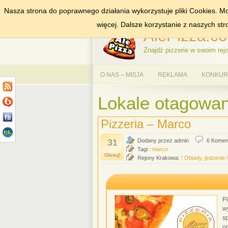
Nasza strona do poprawnego działania wykorzystuje pliki Cookies. Mo
DODAJ NAS DO ULUBIONYCH
ZNAJDŹ
więcej. Dalsze korzystanie z naszych st
AlePizza.co
Znajdź pizzerie w swoim rejo
O NAS – MISJA
REKLAMA
KONKURS
Lokale otagowan
Pizzeria – Marco
31
Dodany przez admin
6 Komen
Tagi :
marco
Głosuj!
Rejony Krakowa:
! Obiady, jedzenie !
P
w
s
o