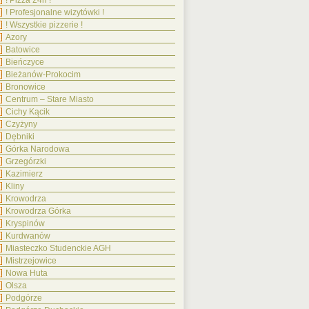
! Pizza 24h !
! Profesjonalne wizytówki !
! Wszystkie pizzerie !
Azory
Batowice
Bieńczyce
Bieżanów-Prokocim
Bronowice
Centrum – Stare Miasto
Cichy Kącik
Czyżyny
Dębniki
Górka Narodowa
Grzegórzki
Kazimierz
Kliny
Krowodrza
Krowodrza Górka
Kryspinów
Kurdwanów
Miasteczko Studenckie AGH
Mistrzejowice
Nowa Huta
Olsza
Podgórze