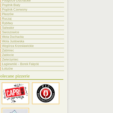
Podgórze Duchackie
Prądnik Biały
Prądnik Czerwony
Płaszów
Ruczaj
Rybitwy
Salwator
Swoszowice
Wola Duchacka
Wola Justowska
Wzgórza Krzesławickie
Żabiniec
Zabłocie
Zwierzyniec
Łagiewniki – Borek Fałęcki
Łobzów
olecane pizzerie