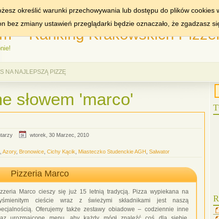
MIASTA:
KRAKÓW
WA
żesz określić warunki przechowywania lub dostępu do plików cookies w
ron bez zmiany ustawień przeglądarki będzie oznaczało, że zgadzasz si
m – Ranking Krakowskich Pizzer
nie!
 NA NAJLEPSZĄ PIZZĘ
e słowem 'marco'
T
tarzy
wtorek, 30 Marzec, 2010
,
Azory
,
Bronowice
,
Cichy Kącik
,
Miasteczko Studenckie AGH
,
Salwator
Pizzeria Marco
izzeria Marco cieszy się już 15 letnią tradycją. Pizza wypiekana na
R
yśmienitym cieście wraz z świeżymi składnikami jest naszą
pecjalnością. Oferujemy także zestawy obiadowe – codziennie inne
raz urozmaicone menu, aby każdy mógł znaleźć coś dla siebie.