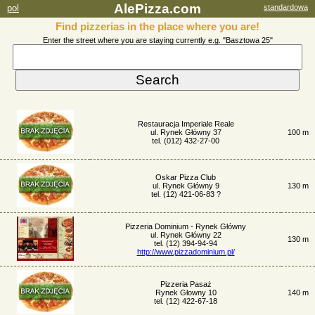
AlePizza.com
pol
standardowa
Find pizzerias in the place where you are!
Enter the street where you are staying currently e.g. "Basztowa 25"
Restauracja Imperiale Reale
ul. Rynek Główny 37
100 m
tel. (012) 432-27-00
Oskar Pizza Club
ul. Rynek Główny 9
130 m
tel. (12) 421-06-83 ?
Pizzeria Dominium - Rynek Główny
ul. Rynek Główny 22
130 m
tel. (12) 394-94-94
http://www.pizzadominium.pl/
Pizzeria Pasaż
Rynek Głowny 10
140 m
tel. (12) 422-67-18