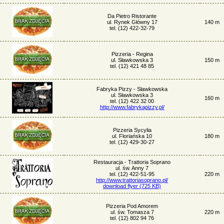
Da Pietro Ristorante
ul. Rynek Główny 17
140 m
tel. (12) 422-32-79
Pizzeria - Regina
ul. Sławkowska 3
150 m
tel. (12) 421 48 85
Fabryka Pizzy - Sławkowska
ul. Sławkowska 3
160 m
tel. (12) 422 32 00
http://www.fabrykapizzy.pl/
Pizzeria Sycylia
ul. Floriańska 10
180 m
tel. (12) 429-30-27
Restauracja - Trattoria Soprano
ul. św. Anny 7
tel. (12) 422-51-95
220 m
http://www.trattoriasoprano.pl/
download flyer (725 KB)
Pizzeria Pod Amorem
ul. św. Tomasza 7
220 m
tel. (12) 802 94 76