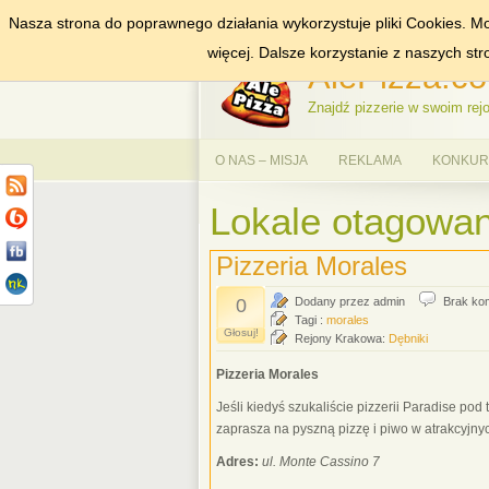
Nasza strona do poprawnego działania wykorzystuje pliki Cookies. Mo
DODAJ NAS DO ULUBIONYCH
ZNAJDŹ
więcej. Dalsze korzystanie z naszych st
AlePizza.co
Znajdź pizzerie w swoim rejo
O NAS – MISJA
REKLAMA
KONKURS
Lokale otagowan
Pizzeria Morales
0
Dodany przez admin
Brak ko
Tagi :
morales
Głosuj!
Rejony Krakowa:
Dębniki
Pizzeria Morales
Jeśli kiedyś szukaliście pizzerii Paradise pod
zaprasza na pyszną pizzę i piwo w atrakcyjny
Adres:
ul. Monte Cassino 7