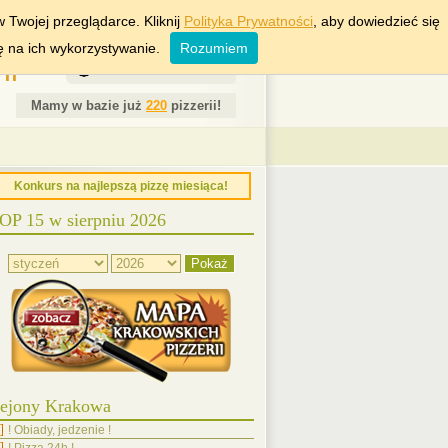
RSZAWA
WROCŁAW
 Twojej przeglądarce. Kliknij
Polityka Prywatności
, aby dowiedzieć się
ę na ich wykorzystywanie.
Rozumiem
ii
6 Sierpień 2026
Mamy w bazie już
220
pizzerii!
Konkurs na najlepszą pizzę miesiąca!
OP 15 w sierpniu 2026
ejony Krakowa
! Obiady, jedzenie !