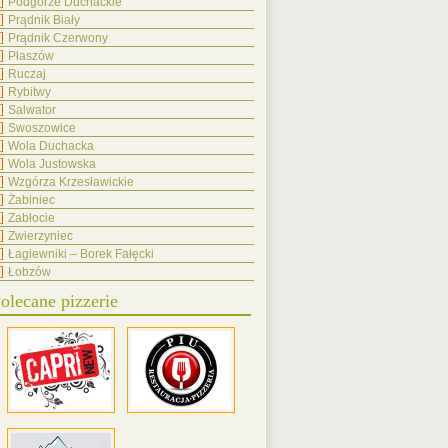
Podgórze Duchackie
Prądnik Biały
Prądnik Czerwony
Płaszów
Ruczaj
Rybitwy
Salwator
Swoszowice
Wola Duchacka
Wola Justowska
Wzgórza Krzesławickie
Żabiniec
Zabłocie
Zwierzyniec
Łagiewniki – Borek Fałęcki
Łobzów
olecane pizzerie