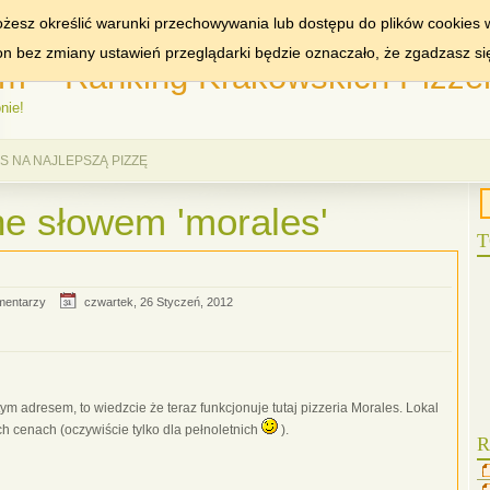
MIASTA:
KRAKÓW
WA
żesz określić warunki przechowywania lub dostępu do plików cookies w
ron bez zmiany ustawień przeglądarki będzie oznaczało, że zgadzasz si
m – Ranking Krakowskich Pizzer
nie!
 NA NAJLEPSZĄ PIZZĘ
e słowem 'morales'
T
mentarzy
czwartek, 26 Styczeń, 2012
 tym adresem, to wiedzcie że teraz funkcjonuje tutaj pizzeria Morales. Lokal
ch cenach (oczywiście tylko dla pełnoletnich
).
R