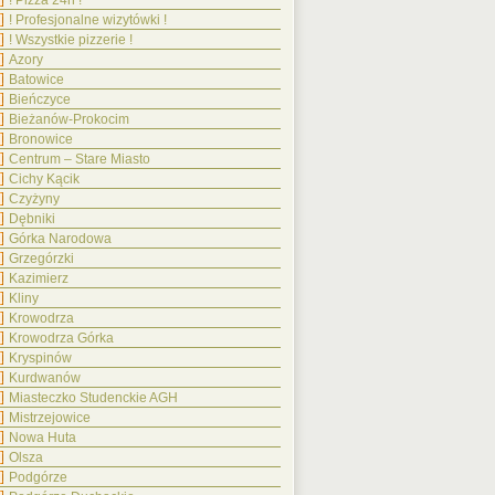
! Pizza 24h !
! Profesjonalne wizytówki !
! Wszystkie pizzerie !
Azory
Batowice
Bieńczyce
Bieżanów-Prokocim
Bronowice
Centrum – Stare Miasto
Cichy Kącik
Czyżyny
Dębniki
Górka Narodowa
Grzegórzki
Kazimierz
Kliny
Krowodrza
Krowodrza Górka
Kryspinów
Kurdwanów
Miasteczko Studenckie AGH
Mistrzejowice
Nowa Huta
Olsza
Podgórze