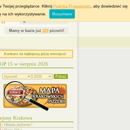
RSZAWA
WROCŁAW
 Twojej przeglądarce. Kliknij
Polityka Prywatności
, aby dowiedzieć się
ę na ich wykorzystywanie.
Rozumiem
ii
8 Sierpień 2026
Mamy w bazie już
220
pizzerii!
Konkurs na najlepszą pizzę miesiąca!
OP 15 w sierpniu 2026
ejony Krakowa
! Obiady, jedzenie !