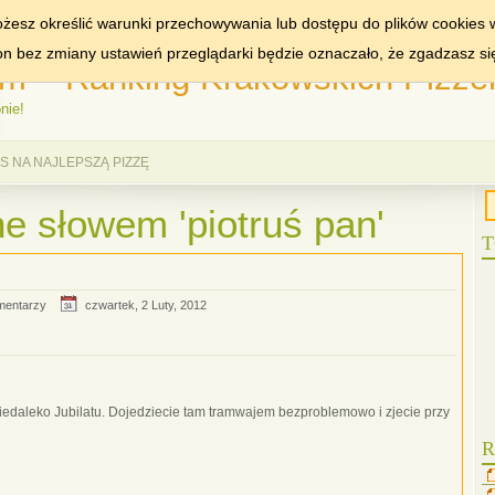
MIASTA:
KRAKÓW
WA
żesz określić warunki przechowywania lub dostępu do plików cookies w
ron bez zmiany ustawień przeglądarki będzie oznaczało, że zgadzasz si
m – Ranking Krakowskich Pizzer
nie!
 NA NAJLEPSZĄ PIZZĘ
e słowem 'piotruś pan'
T
mentarzy
czwartek, 2 Luty, 2012
– niedaleko Jubilatu. Dojedziecie tam tramwajem bezproblemowo i zjecie przy
R