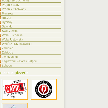
Podgórze Duchackie
Prądnik Biały
Prądnik Czerwony
Płaszów
Ruczaj
Rybitwy
Salwator
Swoszowice
Wola Duchacka
Wola Justowska
Wzgórza Krzesławickie
Żabiniec
Zabłocie
Zwierzyniec
Łagiewniki – Borek Fałęcki
Łobzów
olecane pizzerie