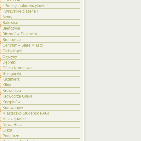
! Pizza 24h !
! Profesjonalne wizytówki !
! Wszystkie pizzerie !
Azory
Batowice
Bieńczyce
Bieżanów-Prokocim
Bronowice
Centrum – Stare Miasto
Cichy Kącik
Czyżyny
Dębniki
Górka Narodowa
Grzegórzki
Kazimierz
Kliny
Krowodrza
Krowodrza Górka
Kryspinów
Kurdwanów
Miasteczko Studenckie AGH
Mistrzejowice
Nowa Huta
Olsza
Podgórze