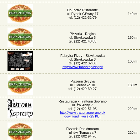
Da Pietro Ristorante
ul. Rynek Główny 17
140 m
tel. (12) 422-32-79
Pizzeria - Regina
ul. Sławkowska 3
150 m
tel. (12) 421 48 85
Fabryka Pizzy - Sławkowska
ul. Sławkowska 3
160 m
tel. (12) 422 32 00
http://www.fabrykapizzy.pl/
Pizzeria Sycylia
ul. Floriańska 10
180 m
tel. (12) 429-30-27
Restauracja - Trattoria Soprano
ul. św. Anny 7
tel. (12) 422-51-95
220 m
http://www.trattoriasoprano.pl/
download flyer (725 KB)
Pizzeria Pod Amorem
ul. św. Tomasza 7
220 m
tel. (12) 802 94 76