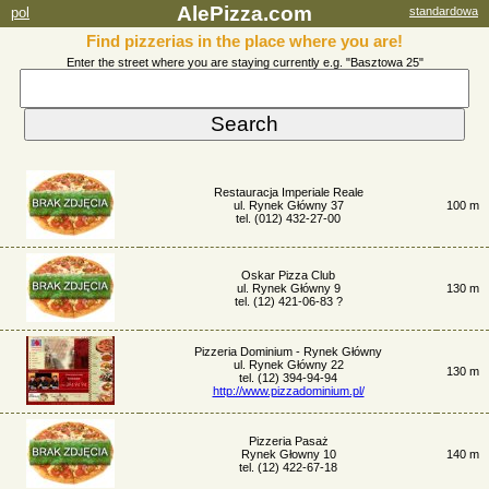
AlePizza.com
pol
standardowa
Find pizzerias in the place where you are!
Enter the street where you are staying currently e.g. "Basztowa 25"
Restauracja Imperiale Reale
ul. Rynek Główny 37
100 m
tel. (012) 432-27-00
Oskar Pizza Club
ul. Rynek Główny 9
130 m
tel. (12) 421-06-83 ?
Pizzeria Dominium - Rynek Główny
ul. Rynek Główny 22
130 m
tel. (12) 394-94-94
http://www.pizzadominium.pl/
Pizzeria Pasaż
Rynek Głowny 10
140 m
tel. (12) 422-67-18