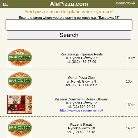
AlePizza.com
pol
standardowa
Find pizzerias in the place where you are!
Enter the street where you are staying currently e.g. "Basztowa 25"
Restauracja Imperiale Reale
ul. Rynek Główny 37
100 m
tel. (012) 432-27-00
Oskar Pizza Club
ul. Rynek Główny 9
130 m
tel. (12) 421-06-83 ?
Pizzeria Dominium - Rynek Główny
ul. Rynek Główny 22
130 m
tel. (12) 394-94-94
http://www.pizzadominium.pl/
Pizzeria Pasaż
Rynek Głowny 10
140 m
tel. (12) 422-67-18