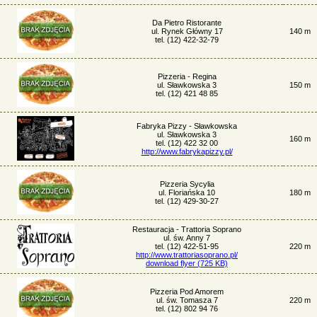
Da Pietro Ristorante
ul. Rynek Główny 17
140 m
tel. (12) 422-32-79
Pizzeria - Regina
ul. Sławkowska 3
150 m
tel. (12) 421 48 85
Fabryka Pizzy - Sławkowska
ul. Sławkowska 3
160 m
tel. (12) 422 32 00
http://www.fabrykapizzy.pl/
Pizzeria Sycylia
ul. Floriańska 10
180 m
tel. (12) 429-30-27
Restauracja - Trattoria Soprano
ul. św. Anny 7
tel. (12) 422-51-95
220 m
http://www.trattoriasoprano.pl/
download flyer (725 KB)
Pizzeria Pod Amorem
ul. św. Tomasza 7
220 m
tel. (12) 802 94 76