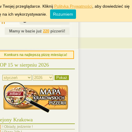
RSZAWA
WROCŁAW
 Twojej przeglądarce. Kliknij
Polityka Prywatności
, aby dowiedzieć się
ę na ich wykorzystywanie.
Rozumiem
ii
6 Sierpień 2026
Mamy w bazie już
220
pizzerii!
Konkurs na najlepszą pizzę miesiąca!
OP 15 w sierpniu 2026
ejony Krakowa
! Obiady, jedzenie !