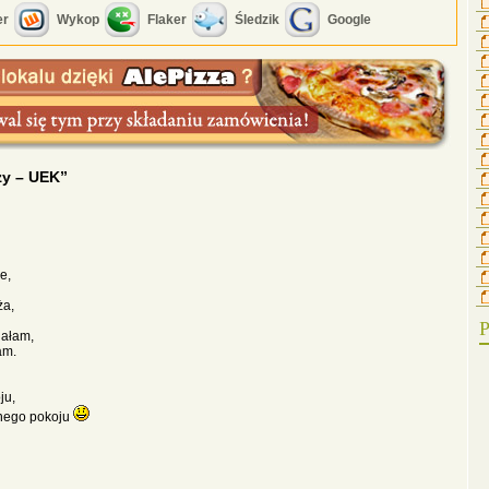
er
Wykop
Flaker
Śledzik
Google
zy – UEK”
e,
ża,
P
dałam,
am.
ju,
snego pokoju