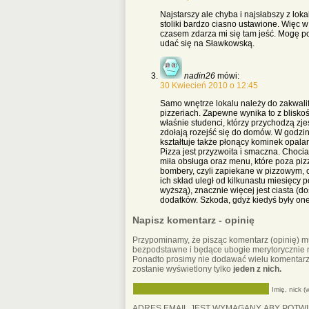
Najstarszy ale chyba i najsłabszy z lok
stoliki bardzo ciasno ustawione. Więc w
czasem zdarza mi się tam jeść. Mogę p
udać się na Sławkowską.
nadin26
mówi:
30 Kwiecień 2010 o 12:45
Samo wnętrze lokalu należy do zakwalif
pizzeriach. Zapewne wynika to z blisko
właśnie studenci, którzy przychodzą zje
zdołają rozejść się do domów. W godzin
kształtuje także płonący kominek opal
Pizza jest przyzwoita i smaczna. Choci
miła obsługa oraz menu, które poza pi
bombery, czyli zapiekane w pizzowym, ci
ich skład uległ od kilkunastu miesięcy
wyższą), znacznie więcej jest ciasta (d
dodatków. Szkoda, gdyż kiedyś były o
Napisz komentarz - opinię
Przypominamy, że pisząc komentarz (opinię) 
bezpodstawne i będące ubogie merytorycznie 
Ponadto prosimy nie dodawać wielu komentarz
zostanie wyświetlony tylko
jeden z nich.
Imię, nick 
ADRES EMAIL JEST WYMAGANY, ABY POTWI