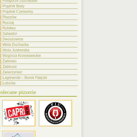
Podgórze Duchackie
Prądnik Biały
Prądnik Czerwony
Płaszów
Ruczaj
Rybitwy
Salwator
Swoszowice
Wola Duchacka
Wola Justowska
Wzgórza Krzesławickie
Żabiniec
Zabłocie
Zwierzyniec
Łagiewniki – Borek Fałęcki
Łobzów
olecane pizzerie