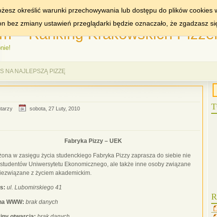
MIASTA:
KRAKÓW
WA
żesz określić warunki przechowywania lub dostępu do plików cookies w
ron bez zmiany ustawień przeglądarki będzie oznaczało, że zgadzasz si
m – Ranking Krakowskich Pizzer
nie!
 NA NAJLEPSZĄ PIZZĘ
T
tarzy
sobota, 27 Luty, 2010
Fabryka Pizzy – UEK
żona w zasięgu życia studenckiego Fabryka Pizzy zaprasza do siebie nie
o studentów Uniwersytetu Ekonomicznego, ale także inne osoby związane
niezwiązane z życiem akademickim.
s:
ul. Lubomirskiego 41
R
ona WWW:
brak danych
iny otwarcia:
brak danych