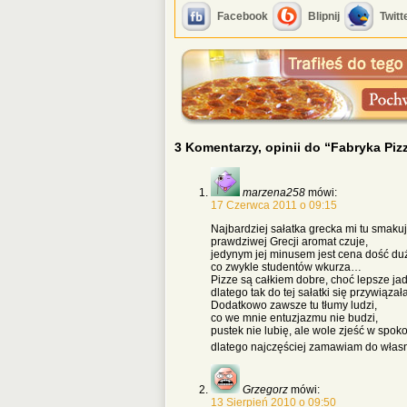
Facebook
Blipnij
Twitt
3 Komentarzy, opinii do “Fabryka Piz
marzena258
mówi:
17 Czerwca 2011 o 09:15
Najbardziej sałatka grecka mi tu smakuj
prawdziwej Grecji aromat czuje,
jedynym jej minusem jest cena dość du
co zwykle studentów wkurza…
Pizze są całkiem dobre, choć lepsze ja
dlatego tak do tej sałatki się przywiązał
Dodatkowo zawsze tu tłumy ludzi,
co we mnie entuzjazmu nie budzi,
pustek nie lubię, ale wole zjeść w spoko
dlatego najczęściej zamawiam do wła
Grzegorz
mówi:
13 Sierpień 2010 o 09:50