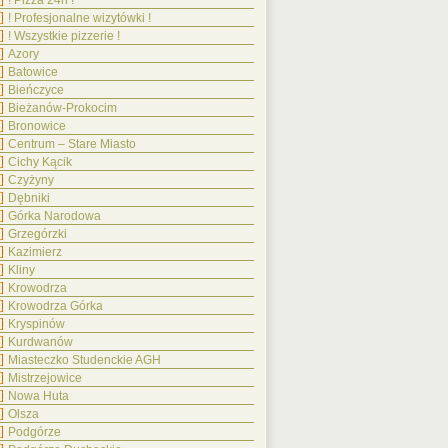
! Pizza 24h !
! Profesjonalne wizytówki !
! Wszystkie pizzerie !
Azory
Batowice
Bieńczyce
Bieżanów-Prokocim
Bronowice
Centrum – Stare Miasto
Cichy Kącik
Czyżyny
Dębniki
Górka Narodowa
Grzegórzki
Kazimierz
Kliny
Krowodrza
Krowodrza Górka
Kryspinów
Kurdwanów
Miasteczko Studenckie AGH
Mistrzejowice
Nowa Huta
Olsza
Podgórze