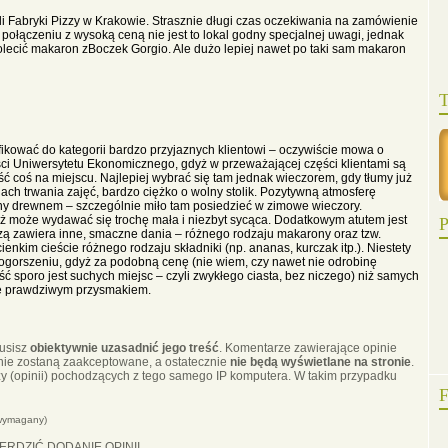
ali Fabryki Pizzy w Krakowie. Strasznie długi czas oczekiwania na zamówienie
 połączeniu z wysoką ceną nie jest to lokal godny specjalnej uwagi, jednak
olecić makaron zBoczek Gorgio. Ale dużo lepiej nawet po taki sam makaron
T
ikować do kategorii bardzo przyjaznych klientowi – oczywiście mowa o
ści Uniwersytetu Ekonomicznego, gdyż w przeważającej części klientami są
ść coś na miejscu. Najlepiej wybrać się tam jednak wieczorem, gdy tłumy już
ach trwania zajęć, bardzo ciężko o wolny stolik. Pozytywną atmosferę
any drewnem – szczególnie miło tam posiedzieć w zimowe wieczory.
aż może wydawać się trochę mała i niezbyt sycąca. Dodatkowym atutem jest
P
zzą zawiera inne, smaczne dania – różnego rodzaju makarony oraz tzw.
enkim cieście różnego rodzaju składniki (np. ananas, kurczak itp.). Niestety
 pogorszeniu, gdyż za podobną cenę (nie wiem, czy nawet nie odrobinę
ość sporo jest suchych miejsc – czyli zwykłego ciasta, bez niczego) niż samych
ne prawdziwym przysmakiem.
musisz
obiektywnie uzasadnić jego treść
. Komentarze zawierające opinie
nie zostaną zaakceptowane, a ostatecznie
nie będą wyświetlane na stronie
.
y (opinii) pochodzących z tego samego IP komputera. W takim przypadku
F
(wymagany)
ERDZIĆ DODANIE OPINII