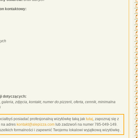
fon kontaktowy:
nych
ji dotyczących:
, galeria, zdjęcia, kontakt, numer do pizzerii, oferta, cennik, minimalna
j
 chciałbyś posiadać profesjonalną wizytówkę taką jak
tutaj
, zapoznaj się z
s na adres
kontakt@alepizza.com
lub zadzwoń na numer 785-049-149.
szelkich formalności i zapewnić Twojemu lokalowi wyjątkową wizytówkę.