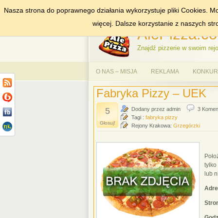
Nasza strona do poprawnego działania wykorzystuje pliki Cookies. Mo
DODAJ NAS DO ULUBIONYCH
ZNAJDŹ
więcej. Dalsze korzystanie z naszych st
AlePizza.co
Znajdź pizzerie w swoim rejo
O NAS – MISJA
REKLAMA
KONKURS
Fabryka Pizzy – UEK
5
Dodany przez admin
3 Komen
Tagi :
fabryka pizzy
Głosuj!
Rejony Krakowa:
Grzegórzki
Poło
tylk
lub 
Adre
Str
Godz