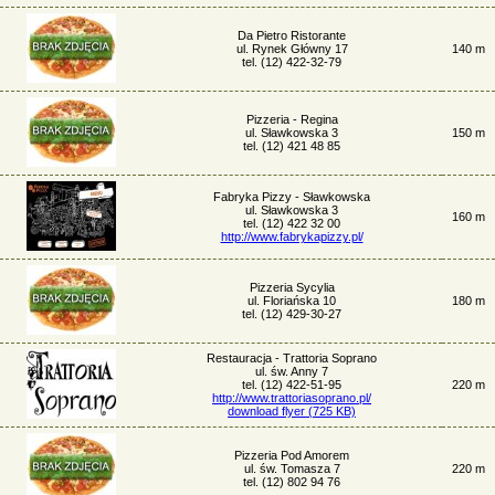
Da Pietro Ristorante
ul. Rynek Główny 17
140 m
tel. (12) 422-32-79
Pizzeria - Regina
ul. Sławkowska 3
150 m
tel. (12) 421 48 85
Fabryka Pizzy - Sławkowska
ul. Sławkowska 3
160 m
tel. (12) 422 32 00
http://www.fabrykapizzy.pl/
Pizzeria Sycylia
ul. Floriańska 10
180 m
tel. (12) 429-30-27
Restauracja - Trattoria Soprano
ul. św. Anny 7
tel. (12) 422-51-95
220 m
http://www.trattoriasoprano.pl/
download flyer (725 KB)
Pizzeria Pod Amorem
ul. św. Tomasza 7
220 m
tel. (12) 802 94 76