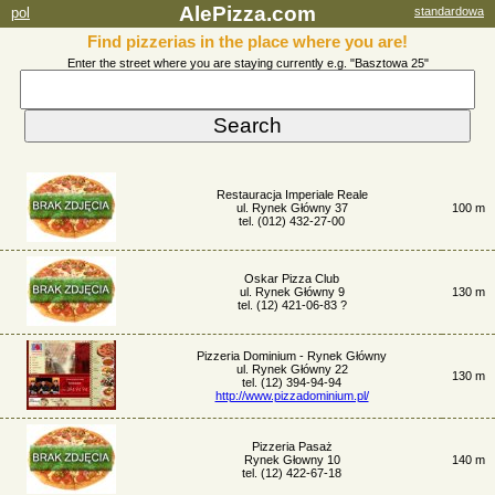
AlePizza.com
pol
standardowa
Find pizzerias in the place where you are!
Enter the street where you are staying currently e.g. "Basztowa 25"
Restauracja Imperiale Reale
ul. Rynek Główny 37
100 m
tel. (012) 432-27-00
Oskar Pizza Club
ul. Rynek Główny 9
130 m
tel. (12) 421-06-83 ?
Pizzeria Dominium - Rynek Główny
ul. Rynek Główny 22
130 m
tel. (12) 394-94-94
http://www.pizzadominium.pl/
Pizzeria Pasaż
Rynek Głowny 10
140 m
tel. (12) 422-67-18