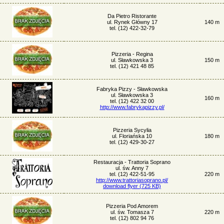
Da Pietro Ristorante
ul. Rynek Główny 17
140 m
tel. (12) 422-32-79
Pizzeria - Regina
ul. Sławkowska 3
150 m
tel. (12) 421 48 85
Fabryka Pizzy - Sławkowska
ul. Sławkowska 3
160 m
tel. (12) 422 32 00
http://www.fabrykapizzy.pl/
Pizzeria Sycylia
ul. Floriańska 10
180 m
tel. (12) 429-30-27
Restauracja - Trattoria Soprano
ul. św. Anny 7
tel. (12) 422-51-95
220 m
http://www.trattoriasoprano.pl/
download flyer (725 KB)
Pizzeria Pod Amorem
ul. św. Tomasza 7
220 m
tel. (12) 802 94 76