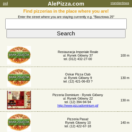
AlePizza.com
pol
standardowa
Find pizzerias in the place where you are!
Enter the street where you are staying currently e.g. "Basztowa 25"
Restauracja Imperiale Reale
ul. Rynek Główny 37
100 m
tel. (012) 432-27-00
Oskar Pizza Club
ul. Rynek Główny 9
130 m
tel. (12) 421-06-83 ?
Pizzeria Dominium - Rynek Główny
ul. Rynek Główny 22
130 m
tel. (12) 394-94-94
http://www.pizzadominium.pl/
Pizzeria Pasaż
Rynek Głowny 10
140 m
tel. (12) 422-67-18