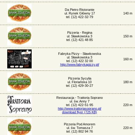
Da Pietro Ristorante
ul. Rynek Główny 17
140 m
tel. (12) 422-32-79
Pizzeria - Regina
ul. Sławkowska 3
150 m
tel. (12) 421 48 85
Fabryka Pizzy - Sławkowska
ul. Sławkowska 3
160 m
tel. (12) 422 32 00
http://www.fabrykapizzy.pl/
Pizzeria Sycylia
ul. Floriańska 10
180 m
tel. (12) 429-30-27
Restauracja - Trattoria Soprano
ul. św. Anny 7
tel. (12) 422-51-95
220 m
http://www.trattoriasoprano.pl/
download flyer (725 KB)
Pizzeria Pod Amorem
ul. św. Tomasza 7
220 m
tel. (12) 802 94 76