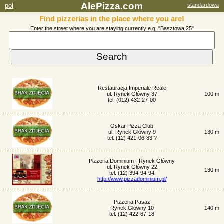
AlePizza.com
pol
standardowa
Find pizzerias in the place where you are!
Enter the street where you are staying currently e.g. "Basztowa 25"
Restauracja Imperiale Reale
ul. Rynek Główny 37
100 m
tel. (012) 432-27-00
Oskar Pizza Club
ul. Rynek Główny 9
130 m
tel. (12) 421-06-83 ?
Pizzeria Dominium - Rynek Główny
ul. Rynek Główny 22
130 m
tel. (12) 394-94-94
http://www.pizzadominium.pl/
Pizzeria Pasaż
Rynek Głowny 10
140 m
tel. (12) 422-67-18