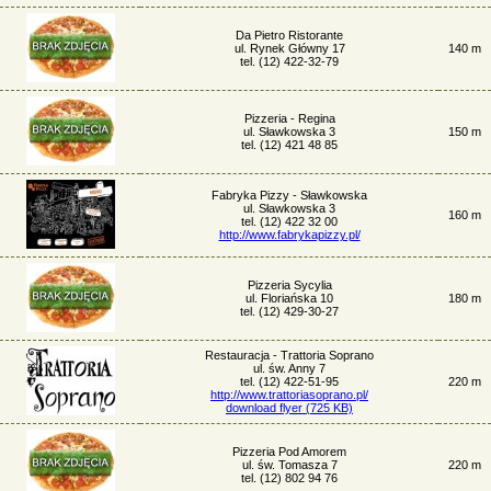
Da Pietro Ristorante
ul. Rynek Główny 17
140 m
tel. (12) 422-32-79
Pizzeria - Regina
ul. Sławkowska 3
150 m
tel. (12) 421 48 85
Fabryka Pizzy - Sławkowska
ul. Sławkowska 3
160 m
tel. (12) 422 32 00
http://www.fabrykapizzy.pl/
Pizzeria Sycylia
ul. Floriańska 10
180 m
tel. (12) 429-30-27
Restauracja - Trattoria Soprano
ul. św. Anny 7
tel. (12) 422-51-95
220 m
http://www.trattoriasoprano.pl/
download flyer (725 KB)
Pizzeria Pod Amorem
ul. św. Tomasza 7
220 m
tel. (12) 802 94 76