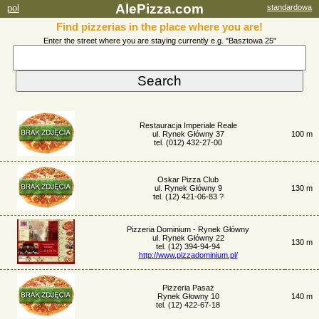
AlePizza.com
pol
standardowa
Find pizzerias in the place where you are!
Enter the street where you are staying currently e.g. "Basztowa 25"
Restauracja Imperiale Reale
ul. Rynek Główny 37
100 m
tel. (012) 432-27-00
Oskar Pizza Club
ul. Rynek Główny 9
130 m
tel. (12) 421-06-83 ?
Pizzeria Dominium - Rynek Główny
ul. Rynek Główny 22
130 m
tel. (12) 394-94-94
http://www.pizzadominium.pl/
Pizzeria Pasaż
Rynek Głowny 10
140 m
tel. (12) 422-67-18