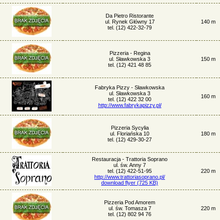
Da Pietro Ristorante
ul. Rynek Główny 17
140 m
tel. (12) 422-32-79
Pizzeria - Regina
ul. Sławkowska 3
150 m
tel. (12) 421 48 85
Fabryka Pizzy - Sławkowska
ul. Sławkowska 3
160 m
tel. (12) 422 32 00
http://www.fabrykapizzy.pl/
Pizzeria Sycylia
ul. Floriańska 10
180 m
tel. (12) 429-30-27
Restauracja - Trattoria Soprano
ul. św. Anny 7
tel. (12) 422-51-95
220 m
http://www.trattoriasoprano.pl/
download flyer (725 KB)
Pizzeria Pod Amorem
ul. św. Tomasza 7
220 m
tel. (12) 802 94 76