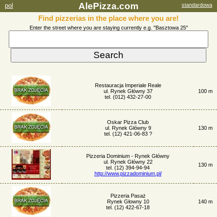
AlePizza.com
pol
standardowa
Find pizzerias in the place where you are!
Enter the street where you are staying currently e.g. "Basztowa 25"
Restauracja Imperiale Reale
ul. Rynek Główny 37
100 m
tel. (012) 432-27-00
Oskar Pizza Club
ul. Rynek Główny 9
130 m
tel. (12) 421-06-83 ?
Pizzeria Dominium - Rynek Główny
ul. Rynek Główny 22
130 m
tel. (12) 394-94-94
http://www.pizzadominium.pl/
Pizzeria Pasaż
Rynek Głowny 10
140 m
tel. (12) 422-67-18