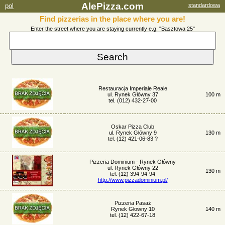
AlePizza.com
pol
standardowa
Find pizzerias in the place where you are!
Enter the street where you are staying currently e.g. "Basztowa 25"
Restauracja Imperiale Reale
ul. Rynek Główny 37
100 m
tel. (012) 432-27-00
Oskar Pizza Club
ul. Rynek Główny 9
130 m
tel. (12) 421-06-83 ?
Pizzeria Dominium - Rynek Główny
ul. Rynek Główny 22
130 m
tel. (12) 394-94-94
http://www.pizzadominium.pl/
Pizzeria Pasaż
Rynek Głowny 10
140 m
tel. (12) 422-67-18