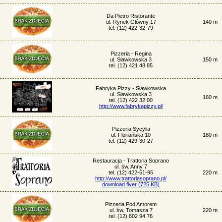
Da Pietro Ristorante
ul. Rynek Główny 17
140 m
tel. (12) 422-32-79
Pizzeria - Regina
ul. Sławkowska 3
150 m
tel. (12) 421 48 85
Fabryka Pizzy - Sławkowska
ul. Sławkowska 3
160 m
tel. (12) 422 32 00
http://www.fabrykapizzy.pl/
Pizzeria Sycylia
ul. Floriańska 10
180 m
tel. (12) 429-30-27
Restauracja - Trattoria Soprano
ul. św. Anny 7
tel. (12) 422-51-95
220 m
http://www.trattoriasoprano.pl/
download flyer (725 KB)
Pizzeria Pod Amorem
ul. św. Tomasza 7
220 m
tel. (12) 802 94 76