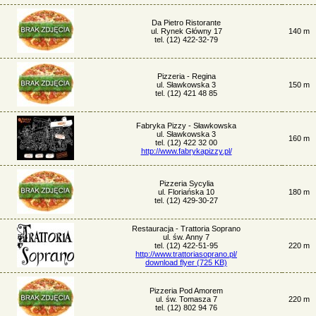
Da Pietro Ristorante
ul. Rynek Główny 17
140 m
tel. (12) 422-32-79
Pizzeria - Regina
ul. Sławkowska 3
150 m
tel. (12) 421 48 85
Fabryka Pizzy - Sławkowska
ul. Sławkowska 3
160 m
tel. (12) 422 32 00
http://www.fabrykapizzy.pl/
Pizzeria Sycylia
ul. Floriańska 10
180 m
tel. (12) 429-30-27
Restauracja - Trattoria Soprano
ul. św. Anny 7
tel. (12) 422-51-95
220 m
http://www.trattoriasoprano.pl/
download flyer (725 KB)
Pizzeria Pod Amorem
ul. św. Tomasza 7
220 m
tel. (12) 802 94 76