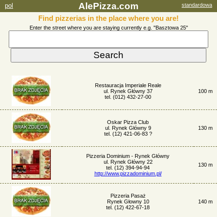
AlePizza.com
pol
standardowa
Find pizzerias in the place where you are!
Enter the street where you are staying currently e.g. "Basztowa 25"
Restauracja Imperiale Reale
ul. Rynek Główny 37
100 m
tel. (012) 432-27-00
Oskar Pizza Club
ul. Rynek Główny 9
130 m
tel. (12) 421-06-83 ?
Pizzeria Dominium - Rynek Główny
ul. Rynek Główny 22
130 m
tel. (12) 394-94-94
http://www.pizzadominium.pl/
Pizzeria Pasaż
Rynek Głowny 10
140 m
tel. (12) 422-67-18