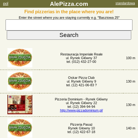
AlePizza.com
pol
standardowa
Find pizzerias in the place where you are!
Enter the street where you are staying currently e.g. "Basztowa 25"
Restauracja Imperiale Reale
ul. Rynek Główny 37
100 m
tel. (012) 432-27-00
Oskar Pizza Club
ul. Rynek Główny 9
130 m
tel. (12) 421-06-83 ?
Pizzeria Dominium - Rynek Główny
ul. Rynek Główny 22
130 m
tel. (12) 394-94-94
http://www.pizzadominium.pl/
Pizzeria Pasaż
Rynek Głowny 10
140 m
tel. (12) 422-67-18