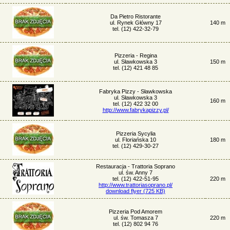
Da Pietro Ristorante
ul. Rynek Główny 17
140 m
tel. (12) 422-32-79
Pizzeria - Regina
ul. Sławkowska 3
150 m
tel. (12) 421 48 85
Fabryka Pizzy - Sławkowska
ul. Sławkowska 3
160 m
tel. (12) 422 32 00
http://www.fabrykapizzy.pl/
Pizzeria Sycylia
ul. Floriańska 10
180 m
tel. (12) 429-30-27
Restauracja - Trattoria Soprano
ul. św. Anny 7
tel. (12) 422-51-95
220 m
http://www.trattoriasoprano.pl/
download flyer (725 KB)
Pizzeria Pod Amorem
ul. św. Tomasza 7
220 m
tel. (12) 802 94 76