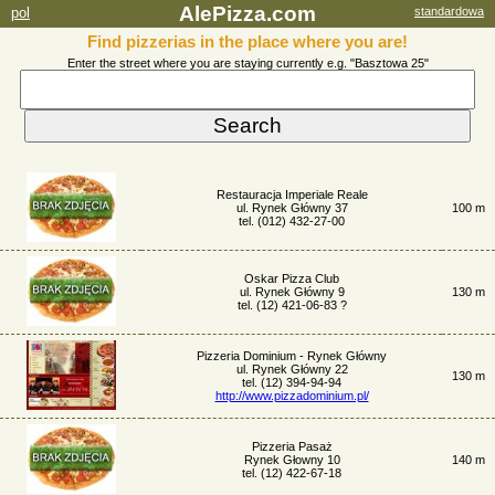
AlePizza.com
pol
standardowa
Find pizzerias in the place where you are!
Enter the street where you are staying currently e.g. "Basztowa 25"
Restauracja Imperiale Reale
ul. Rynek Główny 37
100 m
tel. (012) 432-27-00
Oskar Pizza Club
ul. Rynek Główny 9
130 m
tel. (12) 421-06-83 ?
Pizzeria Dominium - Rynek Główny
ul. Rynek Główny 22
130 m
tel. (12) 394-94-94
http://www.pizzadominium.pl/
Pizzeria Pasaż
Rynek Głowny 10
140 m
tel. (12) 422-67-18