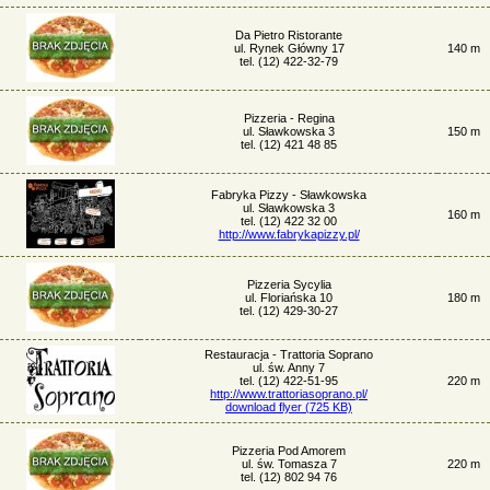
Da Pietro Ristorante
ul. Rynek Główny 17
140 m
tel. (12) 422-32-79
Pizzeria - Regina
ul. Sławkowska 3
150 m
tel. (12) 421 48 85
Fabryka Pizzy - Sławkowska
ul. Sławkowska 3
160 m
tel. (12) 422 32 00
http://www.fabrykapizzy.pl/
Pizzeria Sycylia
ul. Floriańska 10
180 m
tel. (12) 429-30-27
Restauracja - Trattoria Soprano
ul. św. Anny 7
tel. (12) 422-51-95
220 m
http://www.trattoriasoprano.pl/
download flyer (725 KB)
Pizzeria Pod Amorem
ul. św. Tomasza 7
220 m
tel. (12) 802 94 76