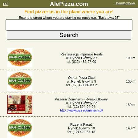
AlePizza.com
pol
standardowa
Find pizzerias in the place where you are!
Enter the street where you are staying currently e.g. "Basztowa 25"
Restauracja Imperiale Reale
ul. Rynek Główny 37
100 m
tel. (012) 432-27-00
Oskar Pizza Club
ul. Rynek Główny 9
130 m
tel. (12) 421-06-83 ?
Pizzeria Dominium - Rynek Główny
ul. Rynek Główny 22
130 m
tel. (12) 394-94-94
http://www.pizzadominium.pl/
Pizzeria Pasaż
Rynek Głowny 10
140 m
tel. (12) 422-67-18