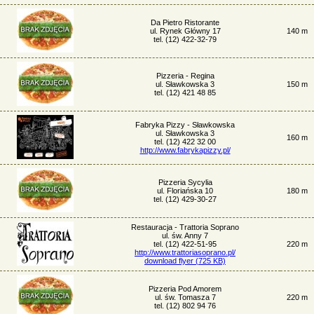
Da Pietro Ristorante
ul. Rynek Główny 17
140 m
tel. (12) 422-32-79
Pizzeria - Regina
ul. Sławkowska 3
150 m
tel. (12) 421 48 85
Fabryka Pizzy - Sławkowska
ul. Sławkowska 3
160 m
tel. (12) 422 32 00
http://www.fabrykapizzy.pl/
Pizzeria Sycylia
ul. Floriańska 10
180 m
tel. (12) 429-30-27
Restauracja - Trattoria Soprano
ul. św. Anny 7
tel. (12) 422-51-95
220 m
http://www.trattoriasoprano.pl/
download flyer (725 KB)
Pizzeria Pod Amorem
ul. św. Tomasza 7
220 m
tel. (12) 802 94 76